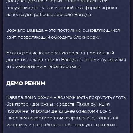
доступен для некоторых пользователей. Для
получения доступа к игровой платформе игроки
используют рабочее зеркало Вавада.
Зеркало Вавада – это постоянно обновляющийся
сайт, позволяющий обходить блокировки.
Благодаря использованию зеркал, постоянный
доступ к онлайн казино Вавада со всеми функциями
и привилегиями – гарантирован!
ДЕМО РЕЖИМ
Вавада демо режим – возможность покрутить слоты
без потери денежных средств. Такая функция
позволяет игрокам детальнее ознакомиться с
широким ассортиментом азартных игр, понять их
механику и разработать собственную стратегию.