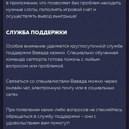
в приложении, что позволяет без проблем находить
нужные слоты, пополнять игровой счёт и
осуществлять вывод выигрыша!
СЛУЖБА ПОДДЕРЖКИ
Особое внимание уделяется круглосуточной службе
поддержки Вавада казино. Специально обученная
команда саппорта готова помочь с любым
вопросом или проблемой.
Связаться со специалистами Вавада можно через:
онлайн чат, электронную почту или в социальных
сетях.
При появлении каких-либо вопросов не стесняйтесь
обращаться в службу поддержки – они с
удовольствием вам помогут!