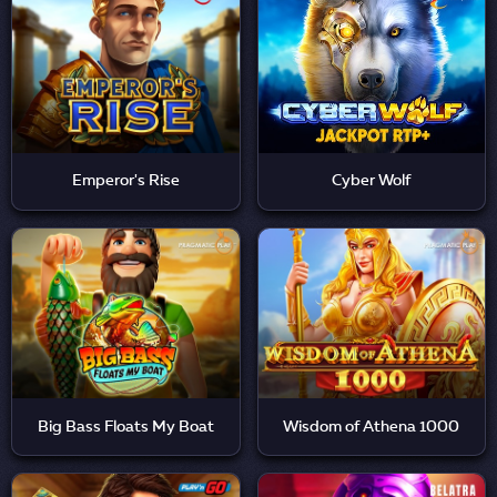
Emperor's Rise
Cyber Wolf
Big Bass Floats My Boat
Wisdom of Athena 1000