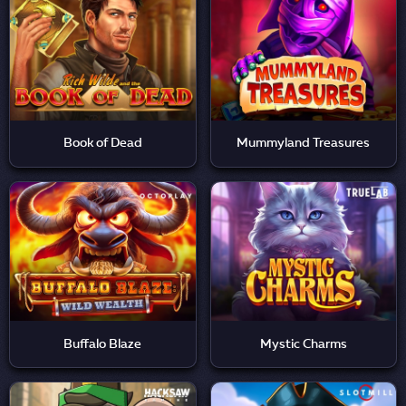
Book of Dead
Mummyland Treasures
Buffalo Blaze
Mystic Charms