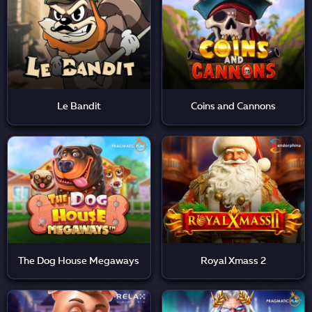
Le Bandit
Coins and Cannons
The Dog House Megaways
Royal Xmass 2