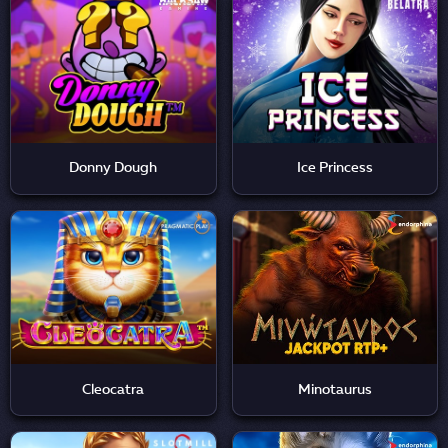
Donny Dough
Ice Princess
Cleocatra
Minotaurus