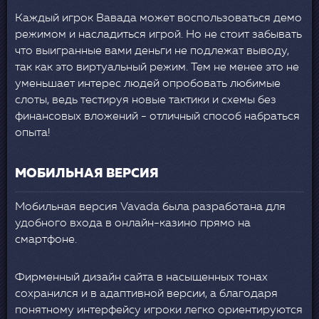
Каждый игрок Вавада может воспользоваться демо
режимом и насладиться игрой. Но не стоит забывать
что выигранные вами деньги не подлежат выводу,
так как это виртуальный режим. Тем не менее это не
уменьшает интерес людей опробовать любимые
слоты, ведь тестируя новые тактики и схемы без
финансовых вложений - отличный способ набраться
опыта!
МОБИЛЬНАЯ ВЕРСИЯ
Мобильная версия Vavada была разработана для
удобного входа в онлайн-казино прямо на
смартфоне.
Фирменный дизайн сайта в насыщенных тонах
сохранился и в адаптивной версии, а благодаря
понятному интерфейсу игроки легко ориентируются