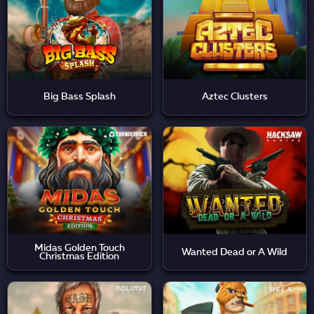
Big Bass Splash
Aztec Clusters
Midas Golden Touch
Wanted Dead or A Wild
Christmas Edition