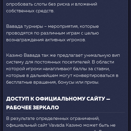
опробовать слоты без риска и вложений
собственных средств.
Вавада турниры – мероприятия, которые
проводятся по различным играм с целью
вознаграждения активных игроков.
Казино Вавада так же предлагает уникальную вип
систему для постоянных посетителей. В области
которой игроки накапливают баллы за ставки,
которые в дальнейшем могут конвертироваться в
бесплатные вращения, бонусы или призы.
ДОСТУП К ОФИЦИАЛЬНОМУ САЙТУ —
РАБОЧЕЕ ЗЕРКАЛО
В результате определенных ограничений,
официальный сайт Vavada Казино может быть не