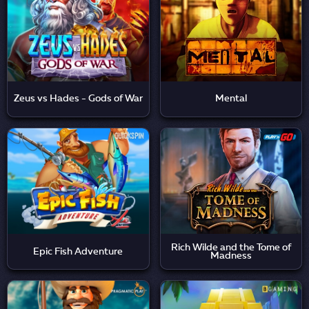
Zeus vs Hades - Gods of War
Mental
Rich Wilde and the Tome of
Epic Fish Adventure
Madness